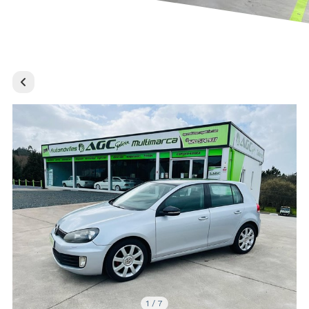
1
/
7