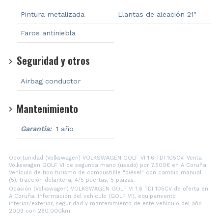
Pintura metalizada
Llantas de aleación 21"
Faros antiniebla
Seguridad y otros
Airbag conductor
Mantenimiento
Garantia:
1 año
Oportunidad (Volkswagen) VOLKSWAGEN GOLF VI 1.6 TDI 105CV. Venta
Volkswagen GOLF VI de segunda mano (usado) por 7.500€ en A Coruña.
Vehículo de tipo turismo de combustible "diésel" con cambio manual
(5), tracción delantera, 4/5 puertas, 5 plazas.
Ocasión (Volkswagen) VOLKSWAGEN GOLF VI 1.6 TDI 105CV de oferta en
A Coruña. Información del vehículo (GOLF VI), equipamiento
interior/exterior, seguridad y mantenimiento de este vehículo del año
2009 con 260.000km.