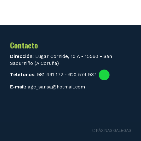
Contacto
Dirección:
Lugar Cornide, 10 A - 15560 - San
Sadurniño (A Coruña)
Teléfonos:
981 491 172
-
620 574 937
E-mail:
agc_sansa@hotmail.com
© PÁXINAS GALEGAS