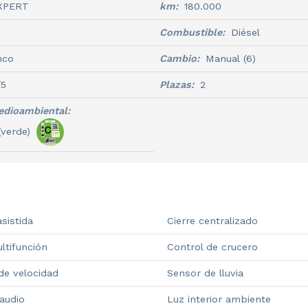
XPERT
km:
180.000
Combustible:
Diésel
nco
Cambio:
Manual
(6)
/5
Plazas:
2
edioambiental:
(verde)
asistida
Cierre centralizado
ltifunción
Control de crucero
de velocidad
Sensor de lluvia
audio
Luz interior ambiente