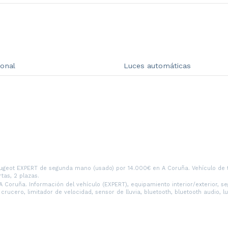
ional
Luces automáticas
geot EXPERT de segunda mano (usado) por 14.000€ en A Coruña. Vehículo de t
tas, 2 plazas.
Coruña. Información del vehículo (EXPERT), equipamiento interior/exterior, se
cero, limitador de velocidad, sensor de lluvia, bluetooth, bluetooth audio, lu