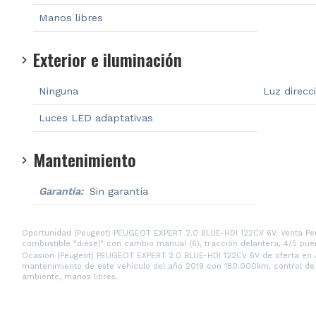
Manos libres
Exterior e iluminación
Ninguna
Luz direcc
Luces LED adaptativas
Mantenimiento
Garantia:
Sin garantía
Oportunidad (Peugeot) PEUGEOT EXPERT 2.0 BLUE-HDI 122CV 6V. Venta Peu
combustible "diésel" con cambio manual (6), tracción delantera, 4/5 puer
Ocasión (Peugeot) PEUGEOT EXPERT 2.0 BLUE-HDI 122CV 6V de oferta en A 
mantenimiento de este vehículo del año 2019 con 180.000km, control de cru
ambiente, manos libres.