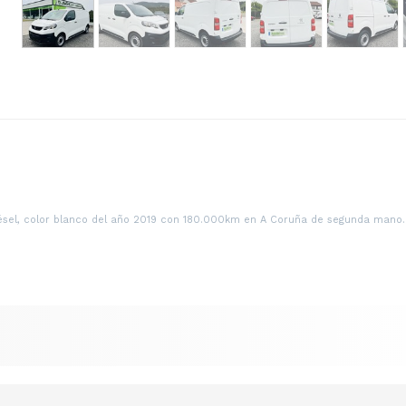
sel
sel, color blanco del año 2019 con 180.000km en A Coruña de segunda mano. 