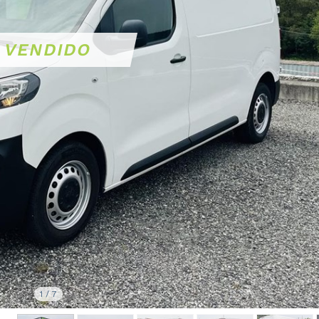
1
/
7