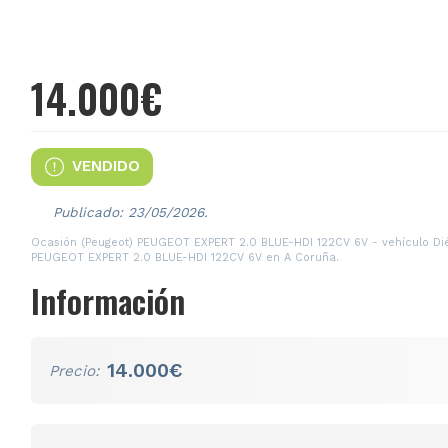
14.000€
VENDIDO
2019
180.000 Km
Dié
Publicado: 23/05/2026.
Ocasión (Peugeot) PEUGEOT EXPERT 2.0 BLUE-HDI 122CV 6V - vehículo Dié
PEUGEOT EXPERT 2.0 BLUE-HDI 122CV 6V en A Coruña.
Información
14.000€
Precio: