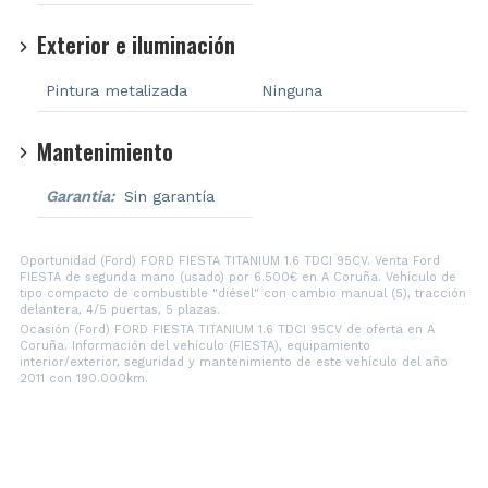
Exterior e iluminación
Pintura metalizada
Ninguna
Mantenimiento
Garantia:
Sin garantía
Oportunidad (Ford) FORD FIESTA TITANIUM 1.6 TDCI 95CV. Venta Ford
FIESTA de segunda mano (usado) por 6.500€ en A Coruña. Vehículo de
tipo compacto de combustible "diésel" con cambio manual (5), tracción
delantera, 4/5 puertas, 5 plazas.
Ocasión (Ford) FORD FIESTA TITANIUM 1.6 TDCI 95CV de oferta en A
Coruña. Información del vehículo (FIESTA), equipamiento
interior/exterior, seguridad y mantenimiento de este vehículo del año
2011 con 190.000km.