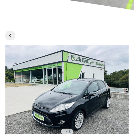
1
/
8