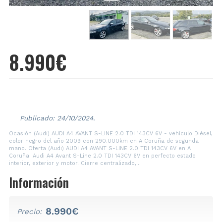
8.990€
2009
290.000 Km
Diésel
Publicado: 24/10/2024.
Ocasión (Audi) AUDI A4 AVANT S-LINE 2.0 TDI 143CV 6V - vehículo Diésel,
color negro del año 2009 con 290.000km en A Coruña de segunda
mano. Oferta (Audi) AUDI A4 AVANT S-LINE 2.0 TDI 143CV 6V en A
Coruña. Audi A4 Avant S-Line 2.0 TDI 143CV 6V en perfecto estado
interior, exterior y motor. Cierre centralizado,...
Información
8.990€
Precio: