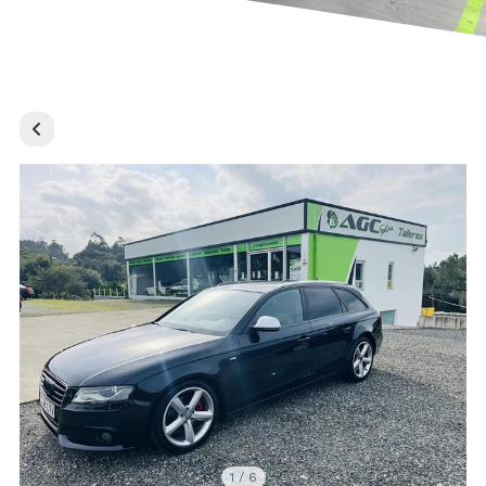
1
/
6