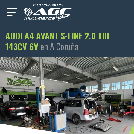
AUDI A4 AVANT S-LINE 2.0 TDI
143CV 6V
en A Coruña