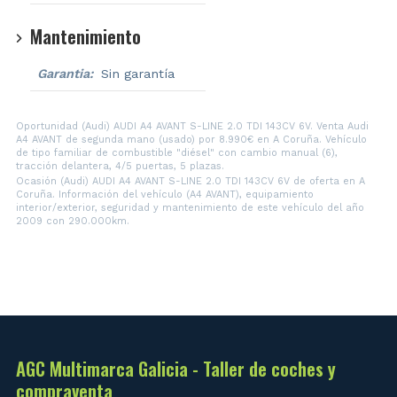
Mantenimiento
Garantia:
Sin garantía
Oportunidad (Audi) AUDI A4 AVANT S-LINE 2.0 TDI 143CV 6V. Venta Audi
A4 AVANT de segunda mano (usado) por 8.990€ en A Coruña. Vehículo
de tipo familiar de combustible "diésel" con cambio manual (6),
tracción delantera, 4/5 puertas, 5 plazas.
Ocasión (Audi) AUDI A4 AVANT S-LINE 2.0 TDI 143CV 6V de oferta en A
Coruña. Información del vehículo (A4 AVANT), equipamiento
interior/exterior, seguridad y mantenimiento de este vehículo del año
2009 con 290.000km.
AGC Multimarca Galicia - Taller de coches y
compraventa